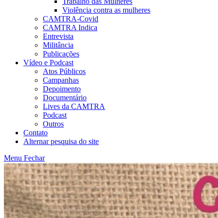
Trabalho das Mulheres
Violência contra as mulheres
CAMTRA-Covid
CAMTRA Indica
Entrevista
Militância
Publicações
Vídeo e Podcast
Atos Públicos
Campanhas
Depoimento
Documentário
Lives da CAMTRA
Podcast
Outros
Contato
Alternar pesquisa do site
Menu
Fechar