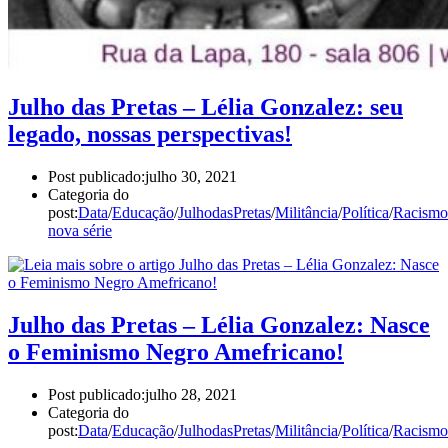
Julho das Pretas – Lélia Gonzalez: seu
legado, nossas perspectivas!
Post publicado:
julho 30, 2021
Categoria do
post:
Data
/
Educação
/
JulhodasPretas
/
Militância
/
Política
/
Racismo
nova série
Julho das Pretas – Lélia Gonzalez: Nasce
o Feminismo Negro Amefricano!
Post publicado:
julho 28, 2021
Categoria do
post:
Data
/
Educação
/
JulhodasPretas
/
Militância
/
Política
/
Racismo