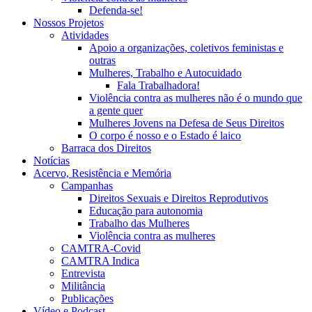
Defenda-se!
Nossos Projetos
Atividades
Apoio a organizações, coletivos feministas e
outras
Mulheres, Trabalho e Autocuidado
Fala Trabalhadora!
Violência contra as mulheres não é o mundo que
a gente quer
Mulheres Jovens na Defesa de Seus Direitos
O corpo é nosso e o Estado é laico
Barraca dos Direitos
Notícias
Acervo, Resistência e Memória
Campanhas
Direitos Sexuais e Direitos Reprodutivos
Educação para autonomia
Trabalho das Mulheres
Violência contra as mulheres
CAMTRA-Covid
CAMTRA Indica
Entrevista
Militância
Publicações
Vídeo e Podcast