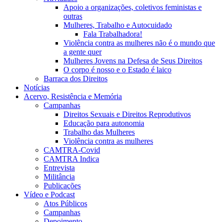
Apoio a organizações, coletivos feministas e
outras
Mulheres, Trabalho e Autocuidado
Fala Trabalhadora!
Violência contra as mulheres não é o mundo que
a gente quer
Mulheres Jovens na Defesa de Seus Direitos
O corpo é nosso e o Estado é laico
Barraca dos Direitos
Notícias
Acervo, Resistência e Memória
Campanhas
Direitos Sexuais e Direitos Reprodutivos
Educação para autonomia
Trabalho das Mulheres
Violência contra as mulheres
CAMTRA-Covid
CAMTRA Indica
Entrevista
Militância
Publicações
Vídeo e Podcast
Atos Públicos
Campanhas
Depoimento