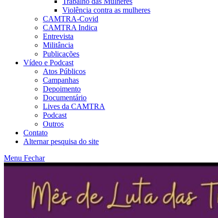
Trabalho das Mulheres
Violência contra as mulheres
CAMTRA-Covid
CAMTRA Indica
Entrevista
Militância
Publicações
Vídeo e Podcast
Atos Públicos
Campanhas
Depoimento
Documentário
Lives da CAMTRA
Podcast
Outros
Contato
Alternar pesquisa do site
Menu
Fechar