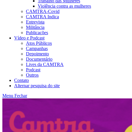
Trabalho das Mulheres
Violência contra as mulheres
CAMTRA-Covid
CAMTRA Indica
Entrevista
Militância
Publicações
Vídeo e Podcast
Atos Públicos
Campanhas
Depoimento
Documentário
Lives da CAMTRA
Podcast
Outros
Contato
Alternar pesquisa do site
Menu
Fechar