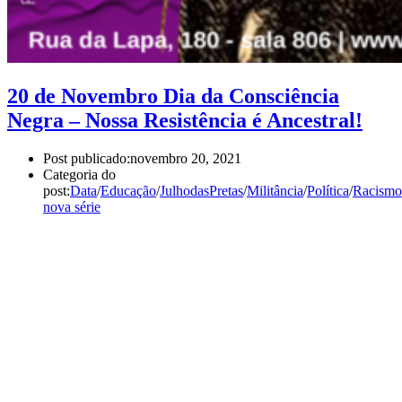
20 de Novembro Dia da Consciência
Negra – Nossa Resistência é Ancestral!
Post publicado:
novembro 20, 2021
Categoria do
post:
Data
/
Educação
/
JulhodasPretas
/
Militância
/
Política
/
Racismo
nova série