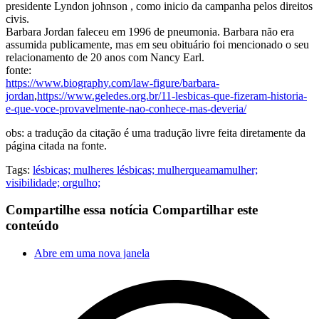
presidente Lyndon johnson , como inicio da campanha pelos direitos
civis.
Barbara Jordan faleceu em 1996 de pneumonia. Barbara não era
assumida publicamente, mas em seu obituário foi mencionado o seu
relacionamento de 20 anos com Nancy Earl.
fonte:
https://www.biography.com/law-figure/barbara-
jordan
,
https://www.geledes.org.br/11-lesbicas-que-fizeram-historia-
e-que-voce-provavelmente-nao-conhece-mas-deveria/
obs: a tradução da citação é uma tradução livre feita diretamente da
página citada na fonte.
Tags:
lésbicas; mulheres lésbicas; mulherqueamamulher;
visibilidade; orgulho;
Compartilhe essa notícia
Compartilhar este
conteúdo
Abre em uma nova janela