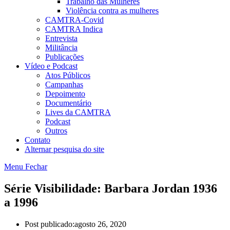
Trabalho das Mulheres
Violência contra as mulheres
CAMTRA-Covid
CAMTRA Indica
Entrevista
Militância
Publicações
Vídeo e Podcast
Atos Públicos
Campanhas
Depoimento
Documentário
Lives da CAMTRA
Podcast
Outros
Contato
Alternar pesquisa do site
Menu
Fechar
Série Visibilidade: Barbara Jordan 1936
a 1996
Post publicado:
agosto 26, 2020