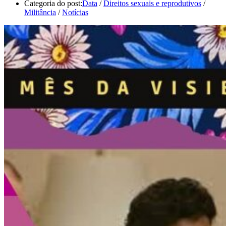
Categoria do post:
Data
/
Direitos sexuais e reprodutivos
/
Militância
/
Notícias