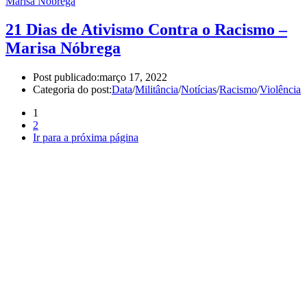
21 Dias de Ativismo Contra o Racismo –
Marisa Nóbrega
Post publicado:
março 17, 2022
Categoria do post:
Data
/
Militância
/
Notícias
/
Racismo
/
Violência
1
2
Ir para a próxima página