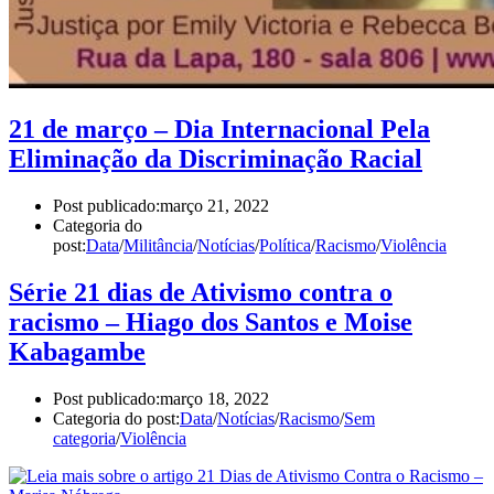
21 de março – Dia Internacional Pela
Eliminação da Discriminação Racial
Post publicado:
março 21, 2022
Categoria do
post:
Data
/
Militância
/
Notícias
/
Política
/
Racismo
/
Violência
Série 21 dias de Ativismo contra o
racismo – Hiago dos Santos e Moise
Kabagambe
Post publicado:
março 18, 2022
Categoria do post:
Data
/
Notícias
/
Racismo
/
Sem
categoria
/
Violência