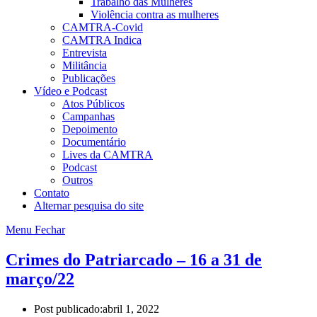
Trabalho das Mulheres
Violência contra as mulheres
CAMTRA-Covid
CAMTRA Indica
Entrevista
Militância
Publicações
Vídeo e Podcast
Atos Públicos
Campanhas
Depoimento
Documentário
Lives da CAMTRA
Podcast
Outros
Contato
Alternar pesquisa do site
Menu
Fechar
Crimes do Patriarcado – 16 a 31 de
março/22
Post publicado:
abril 1, 2022