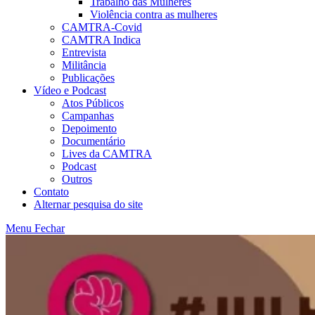
Trabalho das Mulheres
Violência contra as mulheres
CAMTRA-Covid
CAMTRA Indica
Entrevista
Militância
Publicações
Vídeo e Podcast
Atos Públicos
Campanhas
Depoimento
Documentário
Lives da CAMTRA
Podcast
Outros
Contato
Alternar pesquisa do site
Menu
Fechar