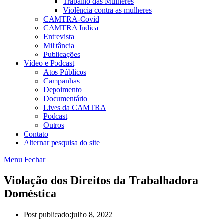
Trabalho das Mulheres
Violência contra as mulheres
CAMTRA-Covid
CAMTRA Indica
Entrevista
Militância
Publicações
Vídeo e Podcast
Atos Públicos
Campanhas
Depoimento
Documentário
Lives da CAMTRA
Podcast
Outros
Contato
Alternar pesquisa do site
Menu
Fechar
Violação dos Direitos da Trabalhadora
Doméstica
Post publicado:
julho 8, 2022