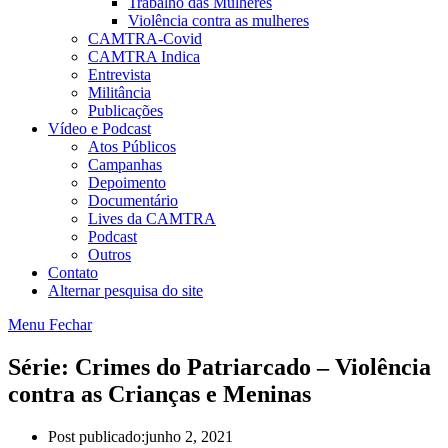
Trabalho das Mulheres
Violência contra as mulheres
CAMTRA-Covid
CAMTRA Indica
Entrevista
Militância
Publicações
Vídeo e Podcast
Atos Públicos
Campanhas
Depoimento
Documentário
Lives da CAMTRA
Podcast
Outros
Contato
Alternar pesquisa do site
Menu
Fechar
Série: Crimes do Patriarcado – Violência
contra as Crianças e Meninas
Post publicado:
junho 2, 2021