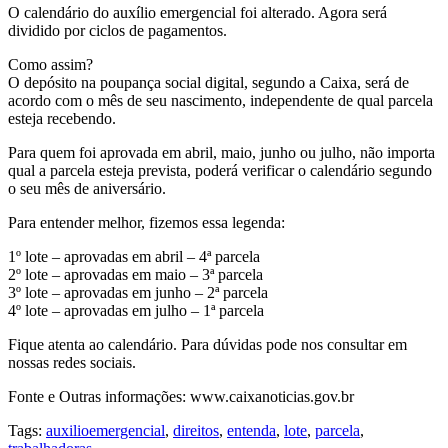
O calendário do auxílio emergencial foi alterado. Agora será
dividido por ciclos de pagamentos.
Como assim?
O depósito na poupança social digital, segundo a Caixa, será de
acordo com o mês de seu nascimento, independente de qual parcela
esteja recebendo.
Para quem foi aprovada em abril, maio, junho ou julho, não importa
qual a parcela esteja prevista, poderá verificar o calendário segundo
o seu mês de aniversário.
Para entender melhor, fizemos essa legenda:
1º lote – aprovadas em abril – 4ª parcela
2º lote – aprovadas em maio – 3ª parcela
3º lote – aprovadas em junho – 2ª parcela
4º lote – aprovadas em julho – 1ª parcela
Fique atenta ao calendário. Para dúvidas pode nos consultar em
nossas redes sociais.
Fonte e Outras informações: www.caixanoticias.gov.br
Tags:
auxilioemergencial
,
direitos
,
entenda
,
lote
,
parcela
,