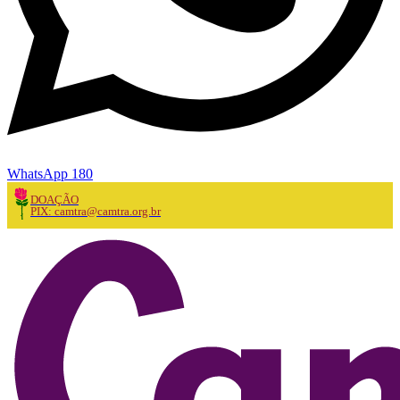
WhatsApp 180
DOAÇÃO
PIX: camtra@camtra.org.br