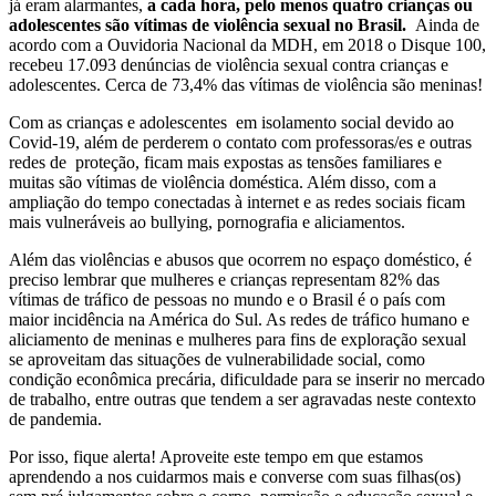
já eram alarmantes,
a cada hora, pelo menos quatro crianças ou
adolescentes são vítimas de violência sexual no Brasil.
Ainda de
acordo com a Ouvidoria Nacional da MDH, em 2018 o Disque 100,
recebeu 17.093 denúncias de violência sexual contra crianças e
adolescentes. Cerca de 73,4% das vítimas de violência são meninas!
Com as crianças e adolescentes em isolamento social devido ao
Covid-19, além de perderem o contato com professoras/es e outras
redes de proteção, ficam mais expostas as tensões familiares e
muitas são vítimas de violência doméstica. Além disso, com a
ampliação do tempo conectadas à internet e as redes sociais ficam
mais vulneráveis ao
bullying, pornografia e aliciamentos.
Além das violências e abusos que ocorrem no espaço doméstico, é
preciso lembrar que
mulheres e crianças representam 82% das
vítimas de tráfico de pessoas no mundo e o Brasil é o país com
maior incidência na América do Sul.
As redes de tráfico humano e
aliciamento de meninas e mulheres para fins de exploração sexual
se aproveitam das situações de vulnerabilidade social, como
condição econômica precária, dificuldade para se inserir no mercado
de trabalho, entre outras que tendem a ser agravadas neste contexto
de pandemia.
Por isso, fique alerta! Aproveite este tempo em que estamos
aprendendo a nos cuidarmos mais e converse com suas filhas(os)