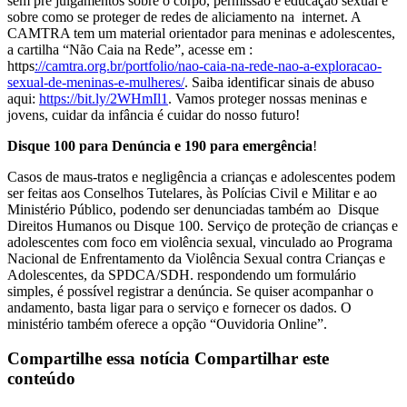
sem pré julgamentos sobre o corpo, permissão e educação sexual e
sobre como se proteger de re
des de aliciamento na internet. A
CAMTRA tem um material orientador para meninas e adolescentes,
a cartilha “Não Caia na Rede”, acesse em :
https
://camtra.org.br/portfolio/nao-caia-na-rede-nao-a-exploracao-
sexual-de-meninas-e-mulheres/
. Saiba identificar sinais de abuso
aqui:
https://bit.ly/2WHmIl1
. Vamos proteger nossas meninas e
jovens, cuidar da infância é cuidar do nosso futuro!
Disque 100 para Denúncia e 190 para emergência
!
Casos de maus-tratos e negligência a crianças e adolescentes podem
ser feitas aos Conselhos Tutelares, às Polícias Civil e Militar e ao
Ministério Público, podendo ser denunciadas também ao Disque
Direitos Humanos ou Disque 100. Serviço de proteção de crianças e
adolescentes com foco em violência sexual, vinculado ao Programa
Nacional de Enfrentamento da Violência Sexual contra Crianças e
Adolescentes, da SPDCA/SDH. respondendo um formulário
simples, é possível registrar a denúncia. Se quiser acompanhar o
andamento, basta ligar para o serviço e fornecer os dados. O
ministério também oferece a opção “Ouvidoria Online”.
Compartilhe essa notícia
Compartilhar este
conteúdo