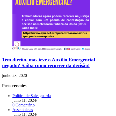
Tem direito, mas teve o Auxílio Emergencial
negado? Saiba como recorrer da decisão!
junho 23, 2020
Posts recentes
Política de Salvaguarda
julho 11, 2024
/
0 Comentário
Assembleias
julho 11, 2024
/