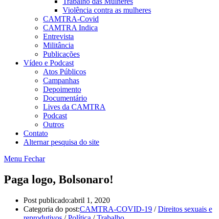
Trabalho das Mulheres
Violência contra as mulheres
CAMTRA-Covid
CAMTRA Indica
Entrevista
Militância
Publicações
Vídeo e Podcast
Atos Públicos
Campanhas
Depoimento
Documentário
Lives da CAMTRA
Podcast
Outros
Contato
Alternar pesquisa do site
Menu
Fechar
Paga logo, Bolsonaro!
Post publicado:
abril 1, 2020
Categoria do post:
CAMTRA-COVID-19
/
Direitos sexuais e
reprodutivos
/
Política
/
Trabalho