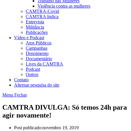
Trabalho das Mulheres
Violência contra as mulheres
CAMTRA-Covid
CAMTRA Indica
Entrevista
Militância
Publicações
Vídeo e Podcast
Atos Públicos
Campanhas
Depoimento
Documentário
Lives da CAMTRA
Podcast
Outros
Contato
Alternar pesquisa do site
Menu
Fechar
CAMTRA DIVULGA: Só temos 24h para
agir novamente!
Post publicado:
novembro 19, 2019