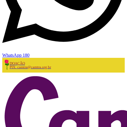
WhatsApp 180
DOAÇÃO
PIX: camtra@camtra.org.br