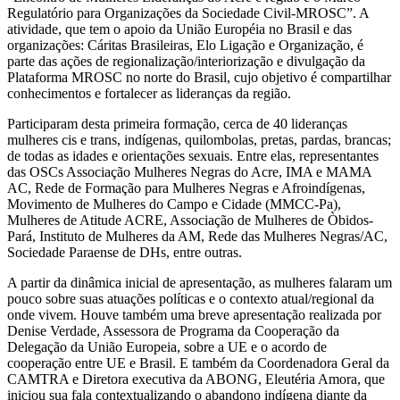
Regulatório para Organizações da Sociedade Civil-MROSC”. A
atividade, que tem o apoio da União Européia no Brasil e das
organizações: Cáritas Brasileiras, Elo Ligação e Organização, é
parte das ações de regionalização/interiorização e divulgação da
Plataforma MROSC no norte do Brasil, cujo objetivo é compartilhar
conhecimentos e fortalecer as lideranças da região.
Participaram desta primeira formação, cerca de 40 lideranças
mulheres cis e trans, indígenas, quilombolas, pretas, pardas, brancas;
de todas as idades e orientações sexuais. Entre elas, representantes
das OSCs Associação Mulheres Negras do Acre, IMA e MAMA
AC, Rede de Formação para Mulheres Negras e Afroindígenas,
Movimento de Mulheres do Campo e Cidade (MMCC-Pa),
Mulheres de Atitude ACRE, Associação de Mulheres de Òbidos-
Pará, Instituto de Mulheres da AM, Rede das Mulheres Negras/AC,
Sociedade Paraense de DHs, entre outras.
A partir da dinâmica inicial de apresentação, as mulheres falaram um
pouco sobre suas atuações políticas e o contexto atual/regional da
onde vivem. Houve também uma breve apresentação realizada por
Denise Verdade, Assessora de Programa da Cooperação da
Delegação da União Europeia, sobre a UE e o acordo de
cooperação entre UE e Brasil. E também da Coordenadora Geral da
CAMTRA e Diretora executiva da ABONG, Eleutéria Amora, que
iniciou sua fala contextualizando o abandono indígena diante da