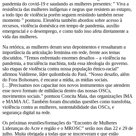
pandemia do covid-19 e saudando as mulheres presentes: ” Viva a
resistência das mulheres indígenas e negras que resistem ao estupro,
a todo tipo de violência porém seguem resistindo também nesse
momento ” pontuou. Eleutéria também abordou sobre acesso à
recursos, violência doméstica em tempo de pandemia, auxílio
emergencial e o desemprego, e como tudo isso afeta diretamente a
vida das mulheres.
Na retórica, as mulheres deram seus depoimentos e ressaltaram a
importância da articulação feminina em rede, frente aos temas
discutidos. “Temos enfrentado enormes desafios – a violência na
pandemia, a truculência machista, toda essa ideologia do governo.
são etapas de violência contra nossa população étnico-racial”
afirmou Valdirene, líder quilombola do Pará. “Nosso desafio, além
do Fora Bolsonaro, é encarar a mídia, as mídias sociais.
[…]Precisamos nos capacitar nos novos instrumentos que atendem
esse novo formato de militância dentro das nossas OSCs,
movimentos sociais.” pontuou Concita Maia, das organizações IMA
e MAMA AC. Também foram discutidas questões como transfobia,
violência contra as mulheres, sustentabilidade das OSCs, e
segurança digital na rede.
Os próximas reuniões/formações do “Encontro de Mulheres
Lideranças do Acre e região e o MROSC” serão nos dias 22 e 29 de
julho. Muita obrigada a todas que se inscreveram e que estão