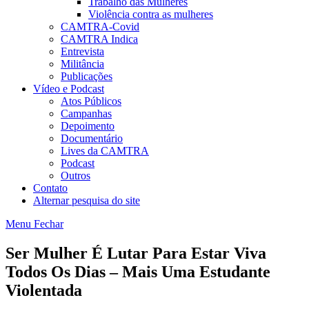
Trabalho das Mulheres
Violência contra as mulheres
CAMTRA-Covid
CAMTRA Indica
Entrevista
Militância
Publicações
Vídeo e Podcast
Atos Públicos
Campanhas
Depoimento
Documentário
Lives da CAMTRA
Podcast
Outros
Contato
Alternar pesquisa do site
Menu
Fechar
Ser Mulher É Lutar Para Estar Viva
Todos Os Dias – Mais Uma Estudante
Violentada