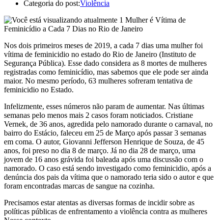
Categoria do post:
Violência
Nos dois primeiros meses de 2019, a cada 7 dias uma mulher foi
vítima de feminicidio no estado do Rio de Janeiro (Instituto de
Segurança Pública). Esse dado considera as 8 mortes de mulheres
registradas como feminicídio, mas sabemos que ele pode ser ainda
maior. No mesmo período, 63 mulheres sofreram tentativa de
feminicidio no Estado.
Infelizmente, esses números não param de aumentar. Nas últimas
semanas pelo menos mais 2 casos foram noticiados. Cristiane
Vernek, de 36 an
os, agredida pelo namorado durante o carnaval, no
bairro do Estácio, faleceu em 25 de Março após passar 3 semanas
em coma. O autor, Giovanni Jefferson Henrique de Souza, de 45
anos, foi preso no dia 8 de março. Já no dia 28 de março, uma
jovem de 16 anos grávida foi baleada após uma discussão com o
namorado. O caso está sendo investigado como feminicidio, após a
denúncia dos pais da vítima que o namorado teria sido o autor e que
foram encontradas marcas de sangue na cozinha.
Precisamos estar atentas as diversas formas de incidir sobre as
políticas públicas de enfrentamento a violência contra as mulheres