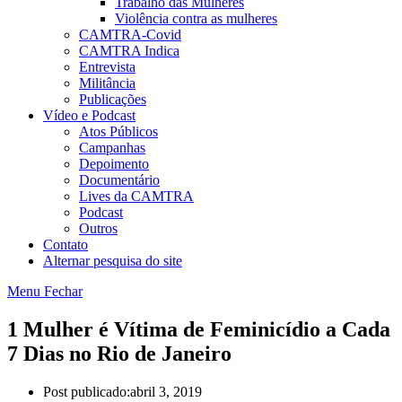
Trabalho das Mulheres
Violência contra as mulheres
CAMTRA-Covid
CAMTRA Indica
Entrevista
Militância
Publicações
Vídeo e Podcast
Atos Públicos
Campanhas
Depoimento
Documentário
Lives da CAMTRA
Podcast
Outros
Contato
Alternar pesquisa do site
Menu
Fechar
1 Mulher é Vítima de Feminicídio a Cada
7 Dias no Rio de Janeiro
Post publicado:
abril 3, 2019