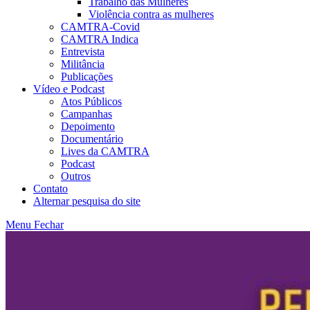
Trabalho das Mulheres
Violência contra as mulheres
CAMTRA-Covid
CAMTRA Indica
Entrevista
Militância
Publicações
Vídeo e Podcast
Atos Públicos
Campanhas
Depoimento
Documentário
Lives da CAMTRA
Podcast
Outros
Contato
Alternar pesquisa do site
Menu
Fechar