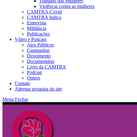
Trabalho das Mulheres
Violência contra as mulheres
CAMTRA-Covid
CAMTRA Indica
Entrevista
Militância
Publicações
Vídeo e Podcast
Atos Públicos
Campanhas
Depoimento
Documentário
Lives da CAMTRA
Podcast
Outros
Contato
Alternar pesquisa do site
Menu
Fechar