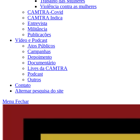
Trabalho das Mulheres
Violência contra as mulheres
CAMTRA-Covid
CAMTRA Indica
Entrevista
Militância
Publicações
Vídeo e Podcast
Atos Públicos
Campanhas
Depoimento
Documentário
Lives da CAMTRA
Podcast
Outros
Contato
Alternar pesquisa do site
Menu
Fechar