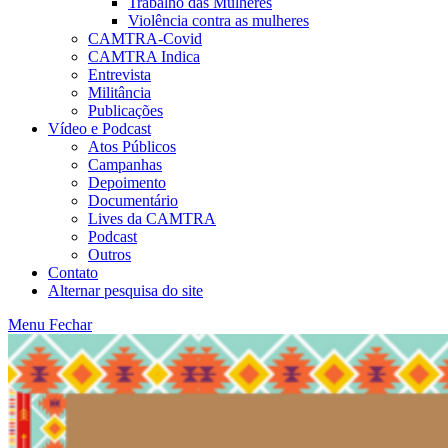
Trabalho das Mulheres
Violência contra as mulheres
CAMTRA-Covid
CAMTRA Indica
Entrevista
Militância
Publicações
Vídeo e Podcast
Atos Públicos
Campanhas
Depoimento
Documentário
Lives da CAMTRA
Podcast
Outros
Contato
Alternar pesquisa do site
Menu
Fechar