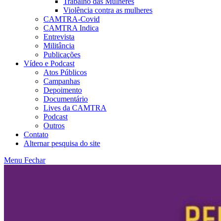
Trabalho das Mulheres
Violência contra as mulheres
CAMTRA-Covid
CAMTRA Indica
Entrevista
Militância
Publicações
Vídeo e Podcast
Atos Públicos
Campanhas
Depoimento
Documentário
Lives da CAMTRA
Podcast
Outros
Contato
Alternar pesquisa do site
Menu
Fechar