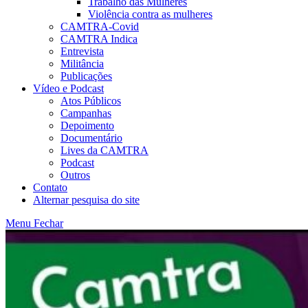
Trabalho das Mulheres
Violência contra as mulheres
CAMTRA-Covid
CAMTRA Indica
Entrevista
Militância
Publicações
Vídeo e Podcast
Atos Públicos
Campanhas
Depoimento
Documentário
Lives da CAMTRA
Podcast
Outros
Contato
Alternar pesquisa do site
Menu
Fechar