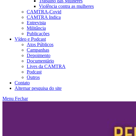
Trabalho das Mulheres
Violência contra as mulheres
CAMTRA-Covid
CAMTRA Indica
Entrevista
Militância
Publicações
Vídeo e Podcast
Atos Públicos
Campanhas
Depoimento
Documentário
Lives da CAMTRA
Podcast
Outros
Contato
Alternar pesquisa do site
Menu
Fechar