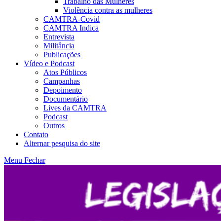
Trabalho das Mulheres
Violência contra as mulheres
CAMTRA-Covid
CAMTRA Indica
Entrevista
Militância
Publicações
Vídeo e Podcast
Atos Públicos
Campanhas
Depoimento
Documentário
Lives da CAMTRA
Podcast
Outros
Contato
Alternar pesquisa do site
Menu
Fechar