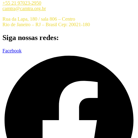
+55 21 97023-2950
camtra@camtra.org.br
Rua da Lapa, 180 / sala 806 – Centro
Rio de Janeiro – RJ – Brasil Cep: 20021-180
Siga nossas redes:
Facebook