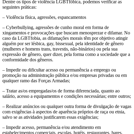
Dentre os tipos de violência LGBTfóbica, podemos verificar as
seguintes práticas:
– Violência física, agressões, espancamentos
– Cyberbullying, agressões de cunho moral em forma de
xingamentos e provocações que buscam menosprezar e difamar. No
caso da LGBTfobia, as difamações morais têm por objetivo atingir
alguém por ser lésbica, gay, bissexual, pela identidade de gênero
(mulheres e homens trans, travestis, não-binários) ou pela sua
expressão de gênero, quer dizer, pela forma como a sociedade que a
conformidade dos gêneros.
– Impedir ou dificultar acesso ou permanência a emprego ou
promoção na administração pública e/ou empresas privadas ou em
qualquer ramo das Forças Armadas;
– Tratar as/os empregadas/os de forma diferenciada, quanto ao
salário, acesso a equipamentos e condições necessárias; entre outros;
– Realizar anúncios ou qualquer outra forma de divulgação de vagas
com exigências à aspectos de aparência próprios de raça ou etnia,
salvo se as atividades justificarem essas exigências;
– Impedir acesso, permanência e/ou atendimento em
estabelecimentos comerciais, escolas, hotéis, restaurantes, bares,