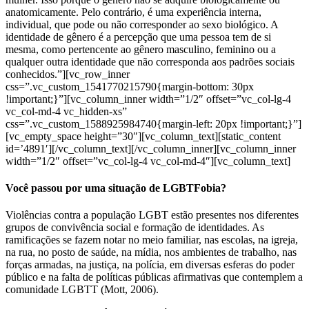
anatomicamente. Pelo contrário, é uma experiência interna,
individual, que pode ou não corresponder ao sexo biológico. A
identidade de gênero é a percepção que uma pessoa tem de si
mesma, como pertencente ao gênero masculino, feminino ou a
qualquer outra identidade que não corresponda aos padrões sociais
conhecidos.”][vc_row_inner
css=”.vc_custom_1541770215790{margin-bottom: 30px
!important;}”][vc_column_inner width=”1/2″ offset=”vc_col-lg-4
vc_col-md-4 vc_hidden-xs”
css=”.vc_custom_1588925984740{margin-left: 20px !important;}”]
[vc_empty_space height=”30″][vc_column_text][static_content
id=’4891′][/vc_column_text][/vc_column_inner][vc_column_inner
width=”1/2″ offset=”vc_col-lg-4 vc_col-md-4″][vc_column_text]
Você passou por uma situação de LGBTFobia?
Violências contra a população LGBT estão presentes nos diferentes
grupos de convivência social e formação de identidades. As
ramificações se fazem notar no meio familiar, nas escolas, na igreja,
na rua, no posto de saúde, na mídia, nos ambientes de trabalho, nas
forças armadas, na justiça, na polícia, em diversas esferas do poder
público e na falta de políticas públicas afirmativas que contemplem a
comunidade LGBTT (Mott, 2006).