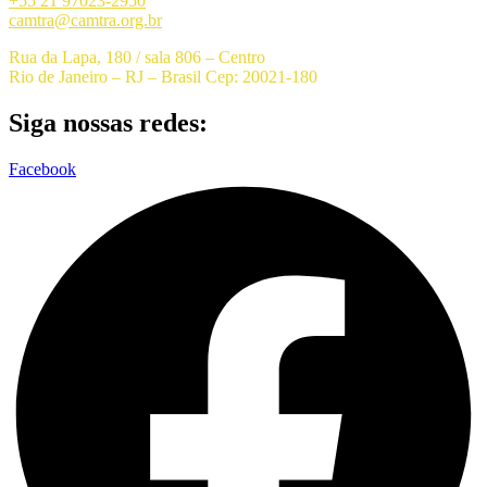
+55 21 97023-2950
camtra@camtra.org.br
Rua da Lapa, 180 / sala 806 – Centro
Rio de Janeiro – RJ – Brasil Cep: 20021-180
Siga nossas redes:
Facebook