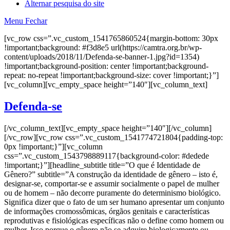
Alternar pesquisa do site
Menu
Fechar
[vc_row css=”.vc_custom_1541765860524{margin-bottom: 30px
!important;background: #f3d8e5 url(https://camtra.org.br/wp-
content/uploads/2018/11/Defenda-se-banner-1.jpg?id=1354)
!important;background-position: center !important;background-
repeat: no-repeat !important;background-size: cover !important;}”]
[vc_column][vc_empty_space height=”140″][vc_column_text]
Defenda-se
[/vc_column_text][vc_empty_space height=”140″][/vc_column]
[/vc_row][vc_row css=”.vc_custom_1541774721804{padding-top:
0px !important;}”][vc_column
css=”.vc_custom_1543798889117{background-color: #dedede
!important;}”][headline_subtitle title=”O que é Identidade de
Gênero?” subtitle=”A construção da identidade de gênero – isto é,
designar-se, comportar-se e assumir socialmente o papel de mulher
ou de homem – não decorre puramente do determinismo biológico.
Significa dizer que o fato de um ser humano apresentar um conjunto
de informações cromossômicas, órgãos genitais e características
reprodutivas e fisiológicas específicas não o define como homem ou
mulher. Isso porque o gênero não se adquire biologicamente ou