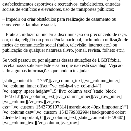
estabelecimentos esportivos e recreativos, cabeleireiros, entradas
sociais de edifícios e elevadores, uso de transportes públicos;
– Impedir ou criar obstáculos para realização de casamento ou
convivência familiar e social;
– Praticar, induzir ou incitar a discriminação ou preconceito de raça,
cor, etnia, religião ou procedência nacional, incluindo a utilização de
meios de comunicação social (rádio, televisão, internet etc.) ou
publicação de qualquer natureza (livro, jornal, revista, folheto etc.).
Se você passou ou por algumas dessas situações de LGBTfobia,
receba nossa solidariedade e saiba que não está sozinh@. Veja ao
lado algumas informações que podem te ajudar.
[static_content id=’1759′][/vc_column_text][/vc_column_inner]
[vc_column_inner offset=”vc_col-lg-4 vc_col-md-4″]
[vc_empty_space height=”15″][vc_column_text][static_block
id=’3713′][/vc_column_text][/vc_column_inner][/vc_row_inner]
[/vc_column][/vc_row][vc_row
css=”.vc_custom_1543799197314{margin-top: 40px !important;}”]
[vc_column css=”.vc_custom_1543799302994{background-color:
#dedede !important;}”][vc_column_text][static_content id=’2040′]
[/vc_column_text][/vc_column][/vc_row]