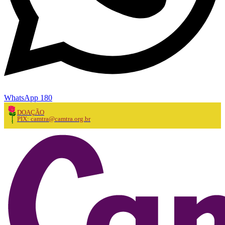
WhatsApp 180
DOAÇÃO
PIX: camtra@camtra.org.br