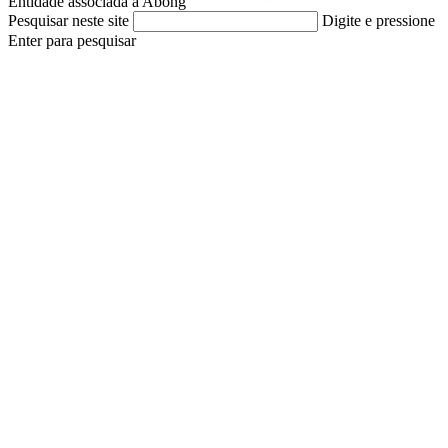
Entidade associada à Abong
Pesquisar neste site
Digite e pressione
Enter para pesquisar