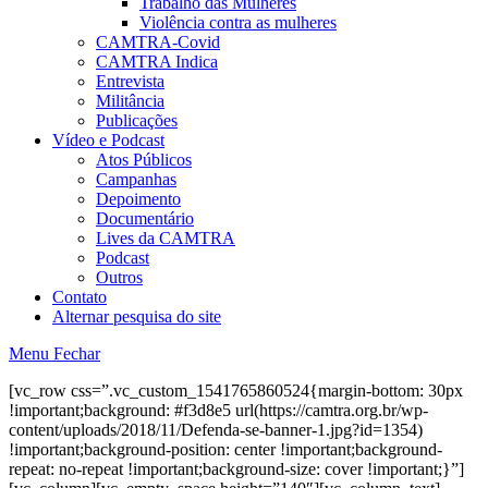
Trabalho das Mulheres
Violência contra as mulheres
CAMTRA-Covid
CAMTRA Indica
Entrevista
Militância
Publicações
Vídeo e Podcast
Atos Públicos
Campanhas
Depoimento
Documentário
Lives da CAMTRA
Podcast
Outros
Contato
Alternar pesquisa do site
Menu
Fechar
[vc_row css=”.vc_custom_1541765860524{margin-bottom: 30px
!important;background: #f3d8e5 url(https://camtra.org.br/wp-
content/uploads/2018/11/Defenda-se-banner-1.jpg?id=1354)
!important;background-position: center !important;background-
repeat: no-repeat !important;background-size: cover !important;}”]