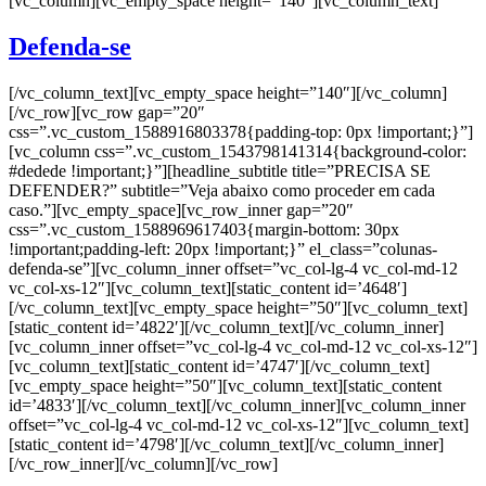
[vc_column][vc_empty_space height=”140″][vc_column_text]
Defenda-se
[/vc_column_text][vc_empty_space height=”140″][/vc_column]
[/vc_row][vc_row gap=”20″
css=”.vc_custom_1588916803378{padding-top: 0px !important;}”]
[vc_column css=”.vc_custom_1543798141314{background-color:
#dedede !important;}”][headline_subtitle title=”PRECISA SE
DEFENDER?” subtitle=”Veja abaixo como proceder em cada
caso.”][vc_empty_space][vc_row_inner gap=”20″
css=”.vc_custom_1588969617403{margin-bottom: 30px
!important;padding-left: 20px !important;}” el_class=”colunas-
defenda-se”][vc_column_inner offset=”vc_col-lg-4 vc_col-md-12
vc_col-xs-12″][vc_column_text][static_content id=’4648′]
[/vc_column_text][vc_empty_space height=”50″][vc_column_text]
[static_content id=’4822′][/vc_column_text][/vc_column_inner]
[vc_column_inner offset=”vc_col-lg-4 vc_col-md-12 vc_col-xs-12″]
[vc_column_text][static_content id=’4747′][/vc_column_text]
[vc_empty_space height=”50″][vc_column_text][static_content
id=’4833′][/vc_column_text][/vc_column_inner][vc_column_inner
offset=”vc_col-lg-4 vc_col-md-12 vc_col-xs-12″][vc_column_text]
[static_content id=’4798′][/vc_column_text][/vc_column_inner]
[/vc_row_inner][/vc_column][/vc_row]