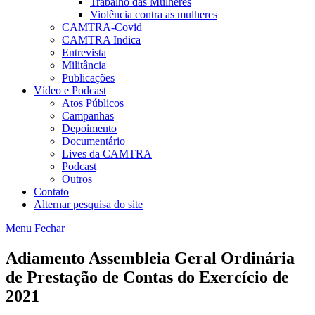
Trabalho das Mulheres
Violência contra as mulheres
CAMTRA-Covid
CAMTRA Indica
Entrevista
Militância
Publicações
Vídeo e Podcast
Atos Públicos
Campanhas
Depoimento
Documentário
Lives da CAMTRA
Podcast
Outros
Contato
Alternar pesquisa do site
Menu
Fechar
Adiamento Assembleia Geral Ordinária
de Prestação de Contas do Exercício de
2021