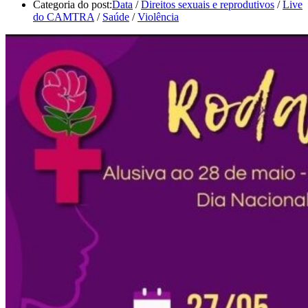
Categoria do post:
Data
/
Direitos sexuais e reprodutivos
/
Live
do CAMTRA
/
Saúde
/
Violência