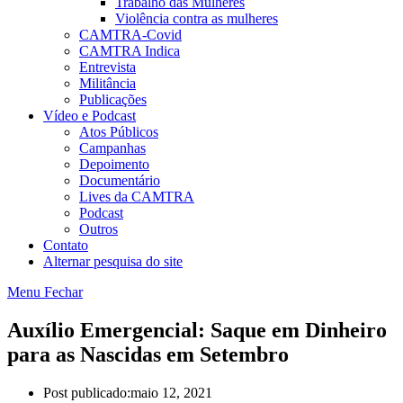
Trabalho das Mulheres
Violência contra as mulheres
CAMTRA-Covid
CAMTRA Indica
Entrevista
Militância
Publicações
Vídeo e Podcast
Atos Públicos
Campanhas
Depoimento
Documentário
Lives da CAMTRA
Podcast
Outros
Contato
Alternar pesquisa do site
Menu
Fechar
Auxílio Emergencial: Saque em Dinheiro
para as Nascidas em Setembro
Post publicado:
maio 12, 2021