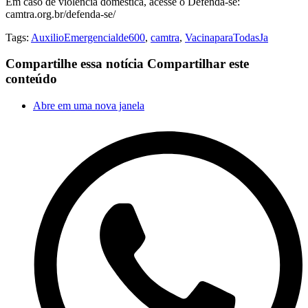
Em caso de violência doméstica, acesse o Defenda-se:
camtra.org.br/defenda-se/
Tags:
AuxilioEmergencialde600
,
camtra
,
VacinaparaTodasJa
Compartilhe essa notícia
Compartilhar este
conteúdo
Abre em uma nova janela