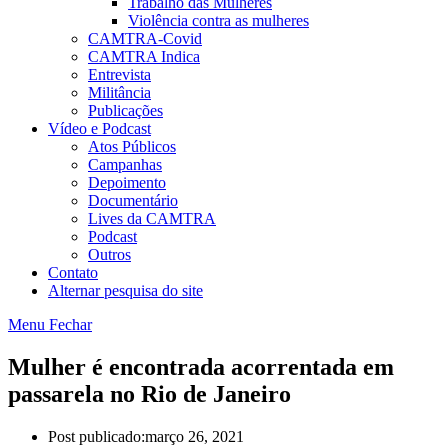
Trabalho das Mulheres
Violência contra as mulheres
CAMTRA-Covid
CAMTRA Indica
Entrevista
Militância
Publicações
Vídeo e Podcast
Atos Públicos
Campanhas
Depoimento
Documentário
Lives da CAMTRA
Podcast
Outros
Contato
Alternar pesquisa do site
Menu
Fechar
Mulher é encontrada acorrentada em
passarela no Rio de Janeiro
Post publicado:
março 26, 2021