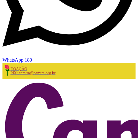
WhatsApp 180
DOAÇÃO
PIX: camtra@camtra.org.br