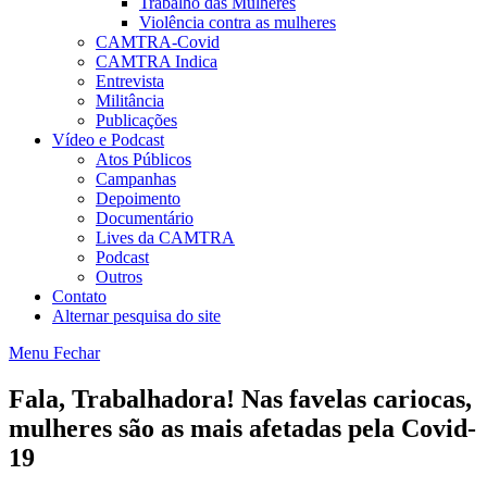
Trabalho das Mulheres
Violência contra as mulheres
CAMTRA-Covid
CAMTRA Indica
Entrevista
Militância
Publicações
Vídeo e Podcast
Atos Públicos
Campanhas
Depoimento
Documentário
Lives da CAMTRA
Podcast
Outros
Contato
Alternar pesquisa do site
Menu
Fechar
Fala, Trabalhadora! Nas favelas cariocas,
mulheres são as mais afetadas pela Covid-
19