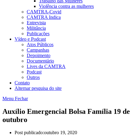
Trabalho das Mulheres
Violência contra as mulheres
CAMTRA-Covid
CAMTRA Indica
Entrevista
Militância
Publicações
Vídeo e Podcast
Atos Públicos
Campanhas
Depoimento
Documentário
Lives da CAMTRA
Podcast
Outros
Contato
Alternar pesquisa do site
Menu
Fechar
Auxílio Emergencial Bolsa Família 19 de
outubro
Post publicado:
outubro 19, 2020