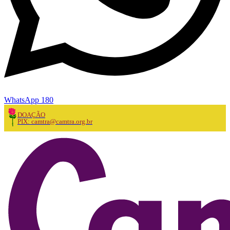
WhatsApp 180
DOAÇÃO
PIX: camtra@camtra.org.br