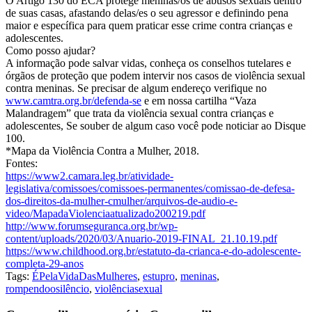
O Artigo 130 do ECA protege meninas/os de abusos sexuais dentro
de suas casas, afastando delas/es o seu agressor e definindo pena
maior e específica para quem praticar esse crime contra crianças e
adolescentes.
Como posso ajudar?
A informação pode salvar vidas, conheça os conselhos tutelares e
órgãos de proteção que podem intervir nos casos de violência sexual
contra meninas. Se precisar de algum endereço verifique no
www.camtra.org.br/defenda-se
e em nossa cartilha “Vaza
Malandragem” que trata da violência sexual contra crianças e
adolescentes, Se souber de algum caso você pode noticiar ao Disque
100.
*Mapa da Violência Contra a Mulher, 2018.
Fontes:
https://www2.camara.leg.br/atividade-
legislativa/comissoes/comissoes-permanentes/comissao-de-defesa-
dos-direitos-da-mulher-cmulher/arquivos-de-audio-e-
video/MapadaViolenciaatualizado200219.pdf
http://www.forumseguranca.org.br/wp-
content/uploads/2020/03/Anuario-2019-FINAL_21.10.19.pdf
https://www.childhood.org.br/estatuto-da-crianca-e-do-adolescente-
completa-29-anos
Tags:
ÉPelaVidaDasMulheres
,
estupro
,
meninas
,
rompendoosilêncio
,
violênciasexual