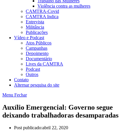
Trabalho das Mulheres
Violência contra as mulheres
CAMTRA-Covid
CAMTRA Indica
Entrevista
Militância
Publicações
Vídeo e Podcast
Atos Públicos
Campanhas
Depoimento
Documentário
Lives da CAMTRA
Podcast
Outros
Contato
Alternar pesquisa do site
Menu
Fechar
Auxílio Emergencial: Governo segue
deixando trabalhadoras desamparadas
Post publicado:
abril 22, 2020