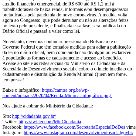
auxílio financeiro emergencial, de R$ 600 até R$ 1,2 mil à
trabalhadoras/es de baixa-renda, informais e/ou desempregadas/os
prejudicadas pela pandemia do novo coronavírus. A medida volta
agora ao Congresso, que pode derrubar ou não
as alterações feitas
no texto pelo presidente, e finalizada essa fase, será publicada no
Diário Oficial e passará a valer como lei.
No entanto, devemos continuar pressionando Bolsonaro e o
Governo Federal que têm tomados medidas para adiar a publicação
da lei no diário oficial, bem como ainda não divulgou ou esclareceu
á população as formas de cadastramento e acesso ao benefício.
Acesse ao site e as redes sociais do Ministerio da Cidadania e da
Secretária de Desenvolvimento social e cobre o o início imediato do
cadastramento e distribuição da Renda Minima! Quem tem fome,
tem pressa!
Baixe o infográfico:
https://camtra.org.br/wp-
content/uploads/2020/04/Renda-Minima-Infográfico.png
Nos ajude a cobrar do Ministério da Cidadania:
Site:
http://cidadania.gov.br/
Twitter:
https://twitter.com/MinCidadania
Facebook:
https://www.facebook.com/SecretariaEspecialDoDes
vime
Instagram:
https://www.instagram.com/desenvolvimentosocialgovbr/