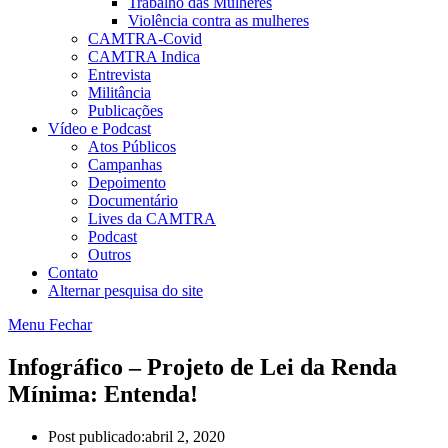
Trabalho das Mulheres
Violência contra as mulheres
CAMTRA-Covid
CAMTRA Indica
Entrevista
Militância
Publicações
Vídeo e Podcast
Atos Públicos
Campanhas
Depoimento
Documentário
Lives da CAMTRA
Podcast
Outros
Contato
Alternar pesquisa do site
Menu
Fechar
Infográfico – Projeto de Lei da Renda
Mínima: Entenda!
Post publicado:
abril 2, 2020