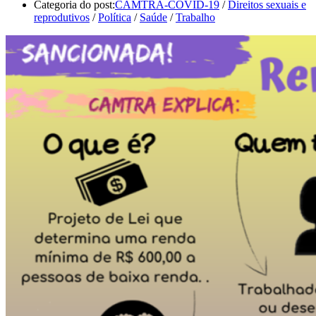
Categoria do post:
CAMTRA-COVID-19
/
Direitos sexuais e
reprodutivos
/
Política
/
Saúde
/
Trabalho