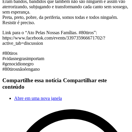
Eram bandos, bandidos que também não são ninguém e assim vão
aterrorizando, subjugando e transformando cada canto sem sossego,
sem esperança.
Preta, preto, pobre, da periferia, somos todas e todos ninguém.
Resistir é preciso.
Link para o “Ato Pelas Nossas Famílias. #80tiros”:
https://www.facebook.com/events/339735966671702/?
active_tab=discussion
#80tiros
#vidasnegrasimportam
#genocidionegro
#80tirosnãoéengano
Compartilhe essa notícia
Compartilhar este
conteúdo
Abre em uma nova janela