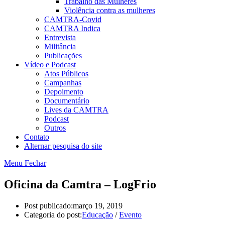
Trabalho das Mulheres
Violência contra as mulheres
CAMTRA-Covid
CAMTRA Indica
Entrevista
Militância
Publicações
Vídeo e Podcast
Atos Públicos
Campanhas
Depoimento
Documentário
Lives da CAMTRA
Podcast
Outros
Contato
Alternar pesquisa do site
Menu
Fechar
Oficina da Camtra – LogFrio
Post publicado:
março 19, 2019
Categoria do post:
Educação
/
Evento