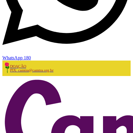
WhatsApp 180
DOAÇÃO
PIX: camtra@camtra.org.br