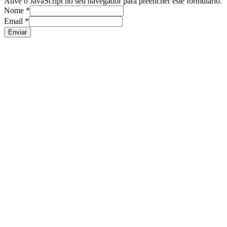
Ative o JavaScript no seu navegador para preencher este formulário.
Nome
*
Email
*
Enviar