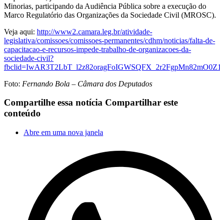
Minorias, participando da Audiência Pública sobre a execução do
Marco Regulatório das Organizações da Sociedade Civil (MROSC).
Veja aqui:
http://www2.camara.leg.br/atividade-
legislativa/comissoes/comissoes-permanentes/cdhm/noticias/falta-de-
capacitacao-e-recursos-impede-trabalho-de-organizacoes-da-
sociedade-civil?
fbclid=IwAR3T2LbT_l2z82oragFoIGWSQFX_2r2FgpMn82mO0
Foto:
Fernando Bola – Câmara dos Deputados
Compartilhe essa notícia
Compartilhar este
conteúdo
Abre em uma nova janela